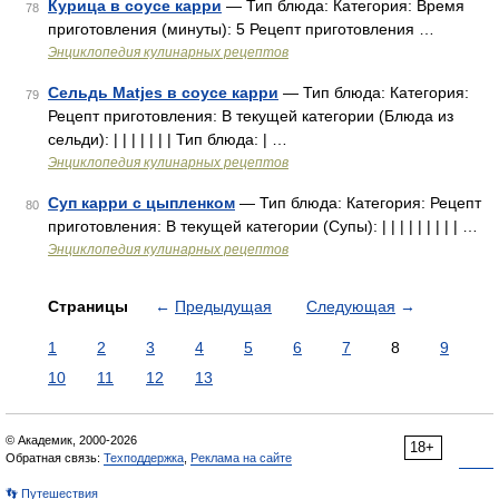
Курица в соусе карри
— Тип блюда: Категория: Время
78
приготовления (минуты): 5 Рецепт приготовления …
Энциклопедия кулинарных рецептов
Сельдь Matjes в соусе карри
— Тип блюда: Категория:
79
Рецепт приготовления: В текущей категории (Блюда из
сельди): | | | | | | | Тип блюда: | …
Энциклопедия кулинарных рецептов
Суп карри с цыпленком
— Тип блюда: Категория: Рецепт
80
приготовления: В текущей категории (Супы): | | | | | | | | | …
Энциклопедия кулинарных рецептов
Страницы
←
Предыдущая
Следующая
→
1
2
3
4
5
6
7
8
9
10
11
12
13
© Академик, 2000-2026
18+
Обратная связь:
Техподдержка
,
Реклама на сайте
👣 Путешествия