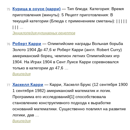
Курица в соусе (карри)
— Тип блюда: Категория: Время
75
приготовления (минуты): 5 Рецепт приготовления: В
текущей категории (Блюда с применением сметаны): | | | | |
| | | …
Энциклопедия кулинарных рецептов
Роберт Карри
— Олимпийские награды Вольная борьба
76
Золото 1904 До 47,6 кг Роберт Карри (англ. Robert Curry)
американский борец, чемпион летних Олимпийских игр
1904. На Играх 1904 в Сент Луисе Карри соревновался
только в категории до 47,6 …
Википедия
Хаскелл Карри
— Карри, Хаскелл Брукс (12 сентября 1900
77
1 сентября 1982) американский математик и логик.
Программа его исследований[1] способствовала
становлению конструктивного подхода к выработке
оснований математики. Существенно повлиял на развитие
логики, дав …
Википедия